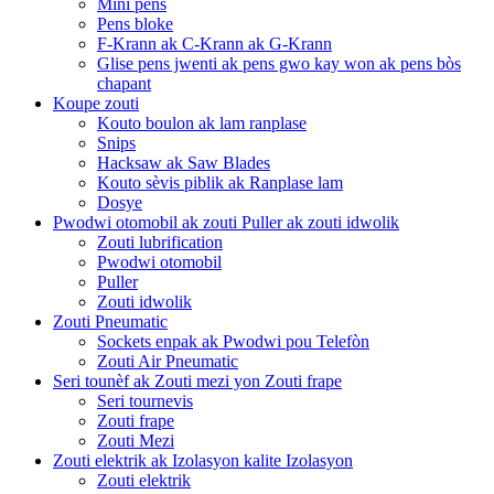
Mini pens
Pens bloke
F-Krann ak C-Krann ak G-Krann
Glise pens jwenti ak pens gwo kay won ak pens bòs
chapant
Koupe zouti
Kouto boulon ak lam ranplase
Snips
Hacksaw ak Saw Blades
Kouto sèvis piblik ak Ranplase lam
Dosye
Pwodwi otomobil ak zouti Puller ak zouti idwolik
Zouti lubrification
Pwodwi otomobil
Puller
Zouti idwolik
Zouti Pneumatic
Sockets enpak ak Pwodwi pou Telefòn
Zouti Air Pneumatic
Seri tounèf ak Zouti mezi yon Zouti frape
Seri tournevis
Zouti frape
Zouti Mezi
Zouti elektrik ak Izolasyon kalite Izolasyon
Zouti elektrik