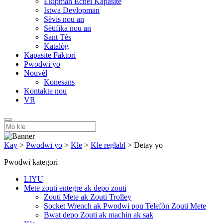
Ekipman Echèl Kapasite
Istwa Devlopman
Sèvis nou an
Sètifika nou an
Sant Tès
Katalòg
Kapasite Faktori
Pwodwi yo
Nouvèl
Konesans
Kontakte nou
VR
Kay
>
Pwodwi yo
>
Kle
>
Kle reglabl
>
Detay yo
Pwodwi kategori
LIYU
Mete zouti entegre ak depo zouti
Zouti Mete ak Zouti Trolley
Socket Wrench ak Pwodwi pou Telefòn Zouti Mete
Bwat depo Zouti ak machin ak sak