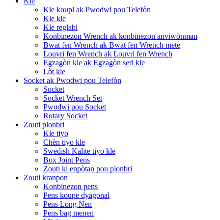
Kle
Kle koupl ak Pwodwi pou Telefòn
Kle kle
Kle reglabl
Konbinezon Wrench ak konbinezon anviwònman
Bwat fen Wrench ak Bwat fen Wrench mete
Louvri fen Wrench ak Louvri fen Wrench
Egzagòn kle ak Egzagòn seri kle
Lòt kle
Socket ak Pwodwi pou Telefòn
Socket
Socket Wrench Set
Pwodwi pou Socket
Rotary Socket
Zouti plonbri
Kle tiyo
Chèn tiyo kle
Swedish Kalite tiyo kle
Box Joint Pens
Zouti ki enpòtan pou plonbri
Zouti kranpon
Konbinezon pens
Pens koupe dyagonal
Pens Long Nen
Pens bag menen