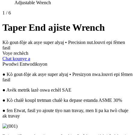
Adjustable Wrench
1
/
6
Taper End ajiste Wrench
Kò gout-fòje ak asye super alyaj • Precision nut.louvri epi fèmen
fasil
Voye rechèch
Chat kounye a
Pwodwi Entwodiksyon
● Kò gout-fòje ak asye super alyaj • Presizyon nwa.louvri epi fèmen
fasil
● Avèk metrik lazè oswa echèl SAE
● Kò chalè koupl tretman chalè ka depase estanda ASME 30%
● fen Etwat, fasil yo ajoute tiyo nan travay, men li pa ka twò chaje
ak travay