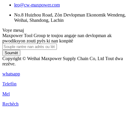
leo@cw-maxpower.com
No.8 Huizhou Road, Zòn Devlopman Ekonomik Wendeng,
Weihai, Shandong, Lachin
Voye mesaj
Maxpower Tool Group te toujou angaje nan devlopman ak
pwodiksyon zouti pyès ki nan konpitè
Soumèt
Copyright © Weihai Maxpower Supply Chain Co, Ltd Tout dwa
rezève.
whatsapp
Telefòn
Mel
Rechèch