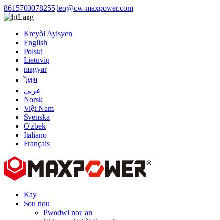
8615700078255
leo@cw-maxpower.com
Lang
Kreyòl Ayisyen
English
Polski
Lietuvių
magyar
ไทย
عربي
Norsk
Việt Nam
Svenska
O'zbek
Italiano
Français
Kay
Sou nou
Pwodwi nou an