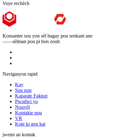
Voye rechèch
Konsantre sou yon sèl bagay pou senkant ane
——sèlman pou pi bon zouti
Navigasyon rapid
Kay
Sou nou
Kapasite Faktori
Pwodwi yo
Nouvèl
Kontakte nou
VR
Kote ki gen kat
jwenn an kontak