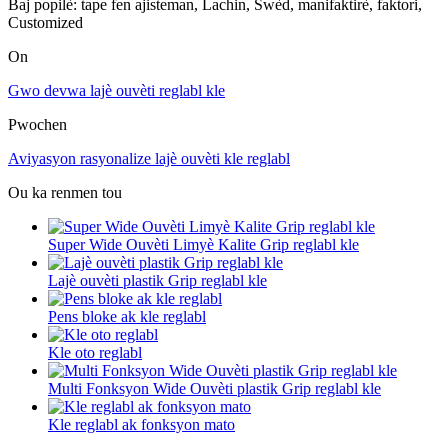
Baj popilè: tape fen ajisteman, Lachin, Swèd, manifaktirè, faktori,
Customized
On
Gwo devwa lajè ouvèti reglabl kle
Pwochen
Aviyasyon rasyonalize lajè ouvèti kle reglabl
Ou ka renmen tou
Super Wide Ouvèti Limyè Kalite Grip reglabl kle
Lajè ouvèti plastik Grip reglabl kle
Pens bloke ak kle reglabl
Kle oto reglabl
Multi Fonksyon Wide Ouvèti plastik Grip reglabl kle
Kle reglabl ak fonksyon mato