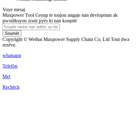
Voye mesaj
Maxpower Tool Group te toujou angaje nan devlopman ak
pwodiksyon zouti pyès ki nan konpitè
Soumèt
Copyright © Weihai Maxpower Supply Chain Co, Ltd Tout dwa
rezève.
whatsapp
Telefòn
Mel
Rechèch