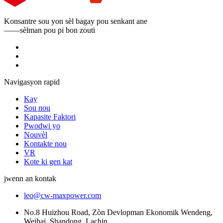
Konsantre sou yon sèl bagay pou senkant ane
——sèlman pou pi bon zouti
Navigasyon rapid
Kay
Sou nou
Kapasite Faktori
Pwodwi yo
Nouvèl
Kontakte nou
VR
Kote ki gen kat
jwenn an kontak
leo@cw-maxpower.com
No.8 Huizhou Road, Zòn Devlopman Ekonomik Wendeng,
Weihai, Shandong, Lachin