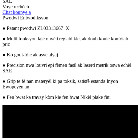
SAE
Voye rechèch
Chat kounye a
Pwodwi Entwodiksyon
● Patant pwodwi ZL03313667 .X
● Multi fonksyon lajè ouvèti reglabl kle, ak doub koulè konfòtab
priz
● Kò gout-fòje ak asye alyaj
● Precision nwa louvri epi fèmen fasil ak laserd metrik oswa echèl
SAE
● Grip te fè nan materyèl ki pa toksik, satisfè estanda Inyon
Ewopeyen an
● Fen bwat ka travay kòm kle fen bwat Nikèl plake fini