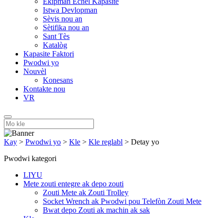
Ekipman Echèl Kapasite
Istwa Devlopman
Sèvis nou an
Sètifika nou an
Sant Tès
Katalòg
Kapasite Faktori
Pwodwi yo
Nouvèl
Konesans
Kontakte nou
VR
Kay
>
Pwodwi yo
>
Kle
>
Kle reglabl
>
Detay yo
Pwodwi kategori
LIYU
Mete zouti entegre ak depo zouti
Zouti Mete ak Zouti Trolley
Socket Wrench ak Pwodwi pou Telefòn Zouti Mete
Bwat depo Zouti ak machin ak sak