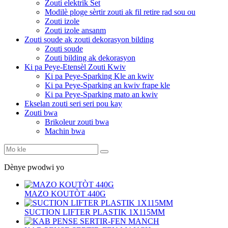
Zouti elektrik Set
Modilè ploge sèrtir zouti ak fil retire rad sou ou
Zouti izole
Zouti izole ansanm
Zouti soude ak zouti dekorasyon bilding
Zouti soude
Zouti bilding ak dekorasyon
Ki pa Peye-Etensèl Zouti Kwiv
Ki pa Peye-Sparking Kle an kwiv
Ki pa Peye-Sparking an kwiv frape kle
Ki pa Peye-Sparking mato an kwiv
Ekselan zouti seri seri pou kay
Zouti bwa
Brikoleur zouti bwa
Machin bwa
Dènye pwodwi yo
MAZO KOUTÒT 440G
SUCTION LIFTER PLASTIK 1X115MM