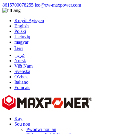
8615700078255
leo@cw-maxpower.com
Lang
Kreyòl Ayisyen
English
Polski
Lietuvių
magyar
ไทย
عربي
Norsk
Việt Nam
Svenska
O'zbek
Italiano
Français
Kay
Sou nou
Pwodwi nou an