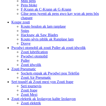
Mini pens
Pens bloke
F-Krann ak C-Krann ak G-Krann
Glise pens jwenti ak pens gwo kay won ak pens bòs
chapant
Koupe zouti
Kouto boulon ak lam ranplase
Snips
Hacksaw ak Saw Blades
Kouto sèvis piblik ak Ranplase lam
Dosye
Pwodwi otomobil ak zouti Puller ak zouti idwolik
Zouti lubrification
Pwodwi otomobil
Puller
Zouti idwolik
Zouti Pneumatic
Sockets enpak ak Pwodwi pou Telefòn
Zouti Air Pneumatic
Seri tounèf ak Zouti mezi yon Zouti frape
Seri tournevis
Zouti frape
Zouti Mezi
Zouti elektrik ak Izolasyon kalite Izolasyon
Zouti elektrik