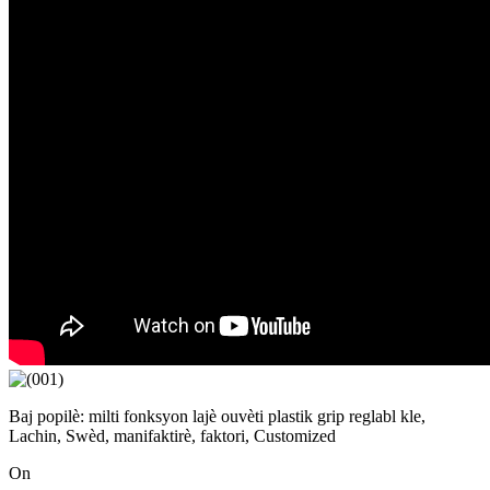
Baj popilè: milti fonksyon lajè ouvèti plastik grip reglabl kle,
Lachin, Swèd, manifaktirè, faktori, Customized
On