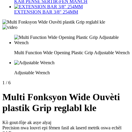
KAB PENSE SERTIR-FEN MANCH
EXTENSION BAR 3/8" 254MM
Multi Function Wide Opening Plastic Grip Adjustable Wrench
Adjustable Wrench
1
/
6
Multi Fonksyon Wide Ouvèti
plastik Grip reglabl kle
Kò gout-fòje ak asye alyaj
Precision nwa louvri epi fèmen fasil ak laserd metrik oswa echèl