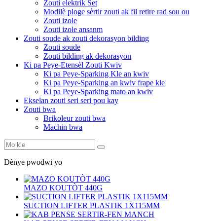
Zouti elektrik Set
Modilè ploge sèrtir zouti ak fil retire rad sou ou
Zouti izole
Zouti izole ansanm
Zouti soude ak zouti dekorasyon bilding
Zouti soude
Zouti bilding ak dekorasyon
Ki pa Peye-Etensèl Zouti Kwiv
Ki pa Peye-Sparking Kle an kwiv
Ki pa Peye-Sparking an kwiv frape kle
Ki pa Peye-Sparking mato an kwiv
Ekselan zouti seri seri pou kay
Zouti bwa
Brikoleur zouti bwa
Machin bwa
Dènye pwodwi yo
MAZO KOUTÒT 440G
SUCTION LIFTER PLASTIK 1X115MM