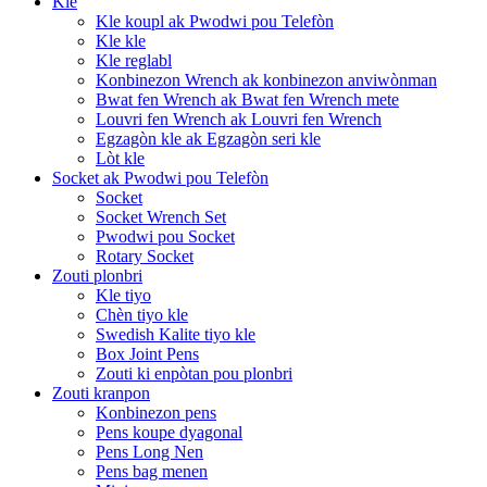
Kle
Kle koupl ak Pwodwi pou Telefòn
Kle kle
Kle reglabl
Konbinezon Wrench ak konbinezon anviwònman
Bwat fen Wrench ak Bwat fen Wrench mete
Louvri fen Wrench ak Louvri fen Wrench
Egzagòn kle ak Egzagòn seri kle
Lòt kle
Socket ak Pwodwi pou Telefòn
Socket
Socket Wrench Set
Pwodwi pou Socket
Rotary Socket
Zouti plonbri
Kle tiyo
Chèn tiyo kle
Swedish Kalite tiyo kle
Box Joint Pens
Zouti ki enpòtan pou plonbri
Zouti kranpon
Konbinezon pens
Pens koupe dyagonal
Pens Long Nen
Pens bag menen