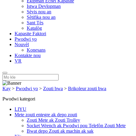
Ekipman Echèl Kapasite
Istwa Devlopman
Sèvis nou an
Sètifika nou an
Sant Tès
Katalòg
Kapasite Faktori
Pwodwi yo
Nouvèl
Konesans
Kontakte nou
VR
Kay
>
Pwodwi yo
>
Zouti bwa
>
Brikoleur zouti bwa
Pwodwi kategori
LIYU
Mete zouti entegre ak depo zouti
Zouti Mete ak Zouti Trolley
Socket Wrench ak Pwodwi pou Telefòn Zouti Mete
Bwat depo Zouti ak machin ak sak