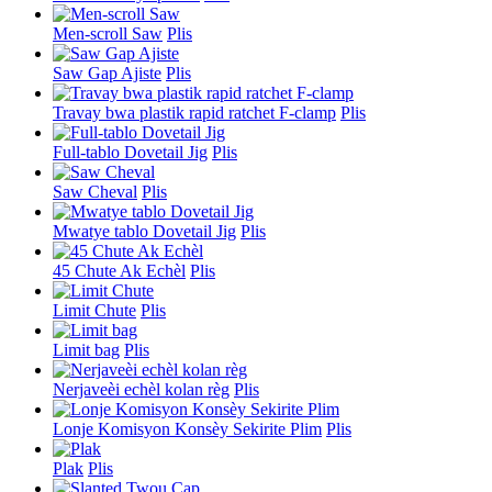
Men-scroll Saw
Plis
Saw Gap Ajiste
Plis
Travay bwa plastik rapid ratchet F-clamp
Plis
Full-tablo Dovetail Jig
Plis
Saw Cheval
Plis
Mwatye tablo Dovetail Jig
Plis
45 Chute Ak Echèl
Plis
Limit Chute
Plis
Limit bag
Plis
Nerjaveèi echèl kolan règ
Plis
Lonje Komisyon Konsèy Sekirite Plim
Plis
Plak
Plis