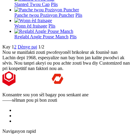
Slanted Twou Cap
Plis
Panche twou Pozisyon Puncher
Plis
Wonn èd fraisage
Plis
Reglabl Angle Pouse Manch
Plis
Kay
1
2
Dènye paj
1/2
Nou se manifakti zouti pwofesyonèl brikoleur ak founisè nan
Lachin depi 1968, espesyalize nan bay bon jan kalite pwodwi ak
sèvis. Nou tanpri akeyi ou pou achte zouti bwa diy Customized nan
pri konpetitif nan faktori nou an.
Konsantre sou yon sèl bagay pou senkant ane
——sèlman pou pi bon zouti
Navigasyon rapid