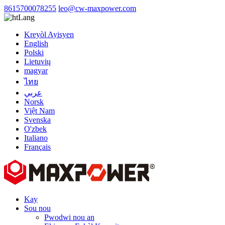
8615700078255
leo@cw-maxpower.com
Lang
Kreyòl Ayisyen
English
Polski
Lietuvių
magyar
ไทย
عربي
Norsk
Việt Nam
Svenska
O'zbek
Italiano
Français
Kay
Sou nou
Pwodwi nou an