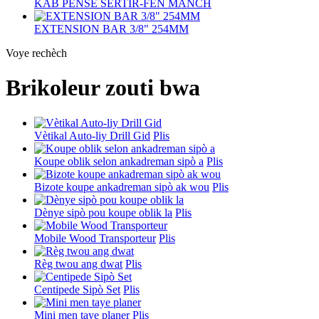
KAB PENSE SERTIR-FEN MANCH
EXTENSION BAR 3/8" 254MM
Voye rechèch
Brikoleur zouti bwa
Vètikal Auto-liy Drill Gid
Plis
Koupe oblik selon ankadreman sipò a
Plis
Bizote koupe ankadreman sipò ak wou
Plis
Dènye sipò pou koupe oblik la
Plis
Mobile Wood Transporteur
Plis
Règ twou ang dwat
Plis
Centipede Sipò Set
Plis
Mini men taye planer
Plis