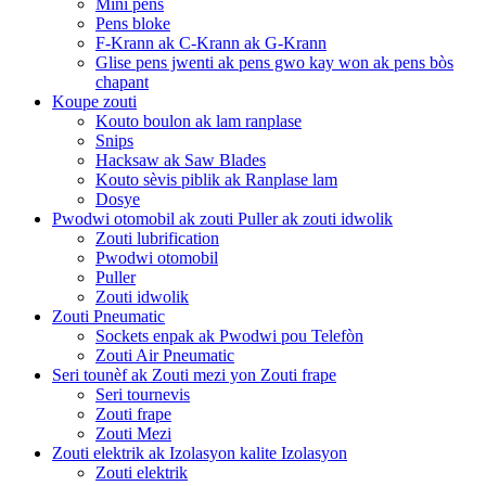
Mini pens
Pens bloke
F-Krann ak C-Krann ak G-Krann
Glise pens jwenti ak pens gwo kay won ak pens bòs
chapant
Koupe zouti
Kouto boulon ak lam ranplase
Snips
Hacksaw ak Saw Blades
Kouto sèvis piblik ak Ranplase lam
Dosye
Pwodwi otomobil ak zouti Puller ak zouti idwolik
Zouti lubrification
Pwodwi otomobil
Puller
Zouti idwolik
Zouti Pneumatic
Sockets enpak ak Pwodwi pou Telefòn
Zouti Air Pneumatic
Seri tounèf ak Zouti mezi yon Zouti frape
Seri tournevis
Zouti frape
Zouti Mezi
Zouti elektrik ak Izolasyon kalite Izolasyon
Zouti elektrik