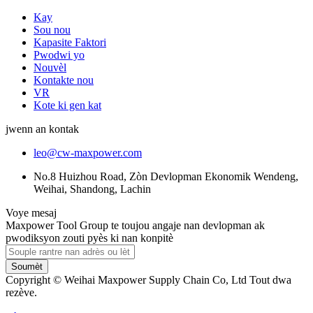
Kay
Sou nou
Kapasite Faktori
Pwodwi yo
Nouvèl
Kontakte nou
VR
Kote ki gen kat
jwenn an kontak
leo@cw-maxpower.com
No.8 Huizhou Road, Zòn Devlopman Ekonomik Wendeng,
Weihai, Shandong, Lachin
Voye mesaj
Maxpower Tool Group te toujou angaje nan devlopman ak
pwodiksyon zouti pyès ki nan konpitè
Soumèt
Copyright © Weihai Maxpower Supply Chain Co, Ltd Tout dwa
rezève.