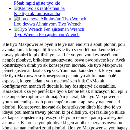
Pòtab rapid ajiste tiyo kle
Kle tiyo ak ranfòsman ba
Lou devwa Aliminyòm Tiyo Wrench
Tiyo Wrench Fen ajisteman Wrench
Kle tiyo Maxpower se byen li te ye nan endistri a zouti plonbri pou
avantaj lou ak konpetitif li yo. Kle tiyo sa yo fèt pou kenbe tèt ak
travay plonbri ki pi difisil yo, sa ki fè yo yon zouti esansyèl pou
nenpòt plonbye, brikoleur antouzyaste, oswa pwopriyetè kay. Avèk
konstriksyon dirab yo ak konsepsyon inovatè, kle tiyo Maxpower
pèmèt ajisteman fasil ak egzak. Youn nan karakteristik kle yo nan
kle tiyo Maxpower se konsepsyon patante yo ak tretman chalè
espesyal, ki gen ladann yon machwè zen inik Cr-Mo ak
konfigirasyon manch fè ductile ki bay fòs siperyè ak estabilite.
Karakteristik sa yo pèmèt kle tiyo a kenbe tèt ak itilizasyon lou epi li
ede anpeche rupture ak domaj. An jeneral, kle tiyo Maxpower se
yon zouti endispansab pou nenpòt moun k ap travay nan endistri
plonbri. Konsepsyon inovatè ak konstriksyon dirab kle tiyo fè yo
ideyal pou menm travay plonbri ki pi difisil yo, epi fasilite yo itilize
ak kapasite ajisteman presizyon fè yo pi renmen pami pwofesyonèl
ak amatè. Kit ou se yon plonbye ki gen anpil eksperyans oswa ou jis
kòmanse nan endistri zouti plonbri, kle tiyo Maxpower se yon bagay