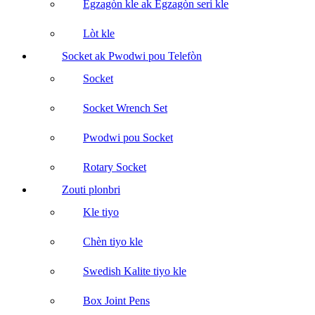
Egzagòn kle ak Egzagòn seri kle
Lòt kle
Socket ak Pwodwi pou Telefòn
Socket
Socket Wrench Set
Pwodwi pou Socket
Rotary Socket
Zouti plonbri
Kle tiyo
Chèn tiyo kle
Swedish Kalite tiyo kle
Box Joint Pens