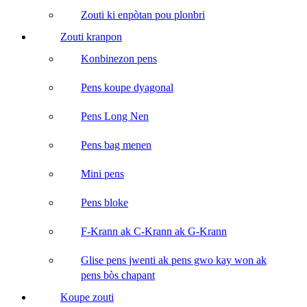
Zouti ki enpòtan pou plonbri
Zouti kranpon
Konbinezon pens
Pens koupe dyagonal
Pens Long Nen
Pens bag menen
Mini pens
Pens bloke
F-Krann ak C-Krann ak G-Krann
Glise pens jwenti ak pens gwo kay won ak
pens bòs chapant
Koupe zouti