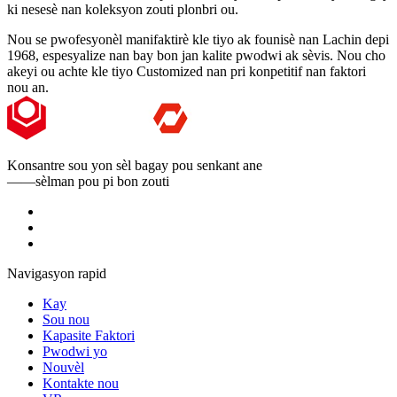
ki nesesè nan koleksyon zouti plonbri ou.
Nou se pwofesyonèl manifaktirè kle tiyo ak founisè nan Lachin depi
1968, espesyalize nan bay bon jan kalite pwodwi ak sèvis. Nou cho
akeyi ou achte kle tiyo Customized nan pri konpetitif nan faktori
nou an.
Konsantre sou yon sèl bagay pou senkant ane
——sèlman pou pi bon zouti
Navigasyon rapid
Kay
Sou nou
Kapasite Faktori
Pwodwi yo
Nouvèl
Kontakte nou