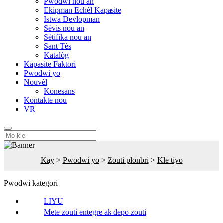
Pwodwi nou an
Ekipman Echèl Kapasite
Istwa Devlopman
Sèvis nou an
Sètifika nou an
Sant Tès
Katalòg
Kapasite Faktori
Pwodwi yo
Nouvèl
Konesans
Kontakte nou
VR
Kay
>
Pwodwi yo
>
Zouti plonbri
>
Kle tiyo
Pwodwi kategori
LIYU
Mete zouti entegre ak depo zouti