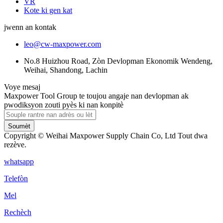
VR
Kote ki gen kat
jwenn an kontak
leo@cw-maxpower.com
No.8 Huizhou Road, Zòn Devlopman Ekonomik Wendeng,
Weihai, Shandong, Lachin
Voye mesaj
Maxpower Tool Group te toujou angaje nan devlopman ak
pwodiksyon zouti pyès ki nan konpitè
Soumèt
Copyright © Weihai Maxpower Supply Chain Co, Ltd Tout dwa
rezève.
whatsapp
Telefòn
Mel
Rechèch