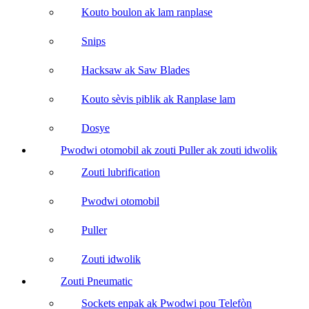
Kouto boulon ak lam ranplase
Snips
Hacksaw ak Saw Blades
Kouto sèvis piblik ak Ranplase lam
Dosye
Pwodwi otomobil ak zouti Puller ak zouti idwolik
Zouti lubrification
Pwodwi otomobil
Puller
Zouti idwolik
Zouti Pneumatic
Sockets enpak ak Pwodwi pou Telefòn