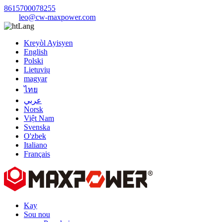
8615700078255
leo@cw-maxpower.com
Lang
Kreyòl Ayisyen
English
Polski
Lietuvių
magyar
ไทย
عربي
Norsk
Việt Nam
Svenska
O'zbek
Italiano
Français
Kay
Sou nou