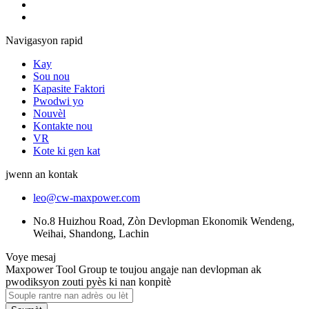
Navigasyon rapid
Kay
Sou nou
Kapasite Faktori
Pwodwi yo
Nouvèl
Kontakte nou
VR
Kote ki gen kat
jwenn an kontak
leo@cw-maxpower.com
No.8 Huizhou Road, Zòn Devlopman Ekonomik Wendeng,
Weihai, Shandong, Lachin
Voye mesaj
Maxpower Tool Group te toujou angaje nan devlopman ak
pwodiksyon zouti pyès ki nan konpitè