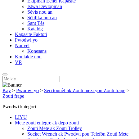
Ekipman Echèl Kapasite
Istwa Devlopman
Sèvis nou an
Sètifika nou an
Sant Tès
Katalòg
Kapasite Faktori
Pwodwi yo
Nouvèl
Konesans
Kontakte nou
VR
Kay
>
Pwodwi yo
>
Seri tounèf ak Zouti mezi yon Zouti frape
>
Zouti frape
Pwodwi kategori
LIYU
Mete zouti entegre ak depo zouti
Zouti Mete ak Zouti Trolley
Socket Wrench ak Pwodwi pou Telefòn Zouti Mete