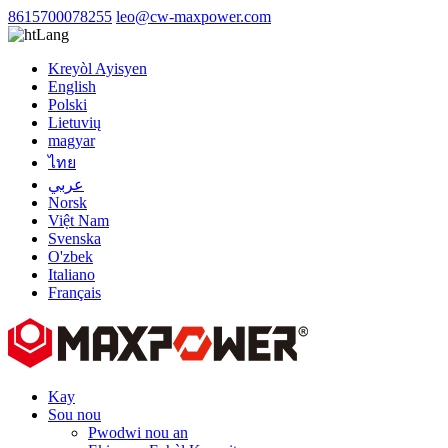
8615700078255
leo@cw-maxpower.com
Lang
Kreyòl Ayisyen
English
Polski
Lietuvių
magyar
ไทย
عربي
Norsk
Việt Nam
Svenska
O'zbek
Italiano
Français
Kay
Sou nou
Pwodwi nou an