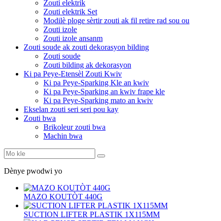
Zouti elektrik
Zouti elektrik Set
Modilè ploge sèrtir zouti ak fil retire rad sou ou
Zouti izole
Zouti izole ansanm
Zouti soude ak zouti dekorasyon bilding
Zouti soude
Zouti bilding ak dekorasyon
Ki pa Peye-Etensèl Zouti Kwiv
Ki pa Peye-Sparking Kle an kwiv
Ki pa Peye-Sparking an kwiv frape kle
Ki pa Peye-Sparking mato an kwiv
Ekselan zouti seri seri pou kay
Zouti bwa
Brikoleur zouti bwa
Machin bwa
Dènye pwodwi yo
MAZO KOUTÒT 440G
SUCTION LIFTER PLASTIK 1X115MM