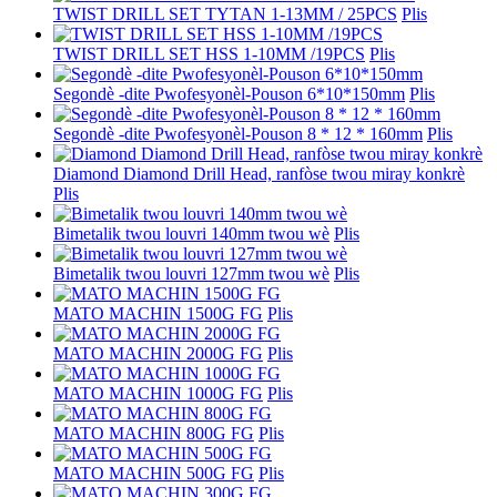
TWIST DRILL SET TYTAN 1-13MM / 25PCS
Plis
TWIST DRILL SET HSS 1-10MM /19PCS
Plis
Segondè -dite Pwofesyonèl-Pouson 6*10*150mm
Plis
Segondè -dite Pwofesyonèl-Pouson 8 * 12 * 160mm
Plis
Diamond Diamond Drill Head, ranfòse twou miray konkrè
Plis
Bimetalik twou louvri 140mm twou wè
Plis
Bimetalik twou louvri 127mm twou wè
Plis
MATO MACHIN 1500G FG
Plis
MATO MACHIN 2000G FG
Plis
MATO MACHIN 1000G FG
Plis
MATO MACHIN 800G FG
Plis
MATO MACHIN 500G FG
Plis