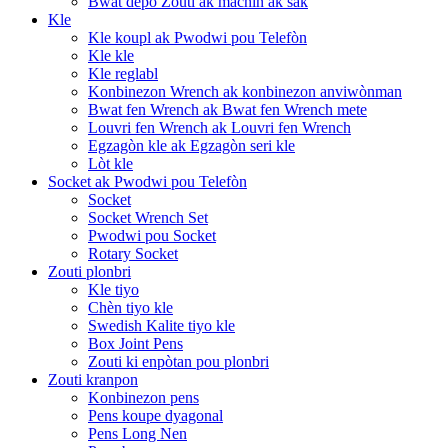
Bwat depo Zouti ak machin ak sak
Kle
Kle koupl ak Pwodwi pou Telefòn
Kle kle
Kle reglabl
Konbinezon Wrench ak konbinezon anviwònman
Bwat fen Wrench ak Bwat fen Wrench mete
Louvri fen Wrench ak Louvri fen Wrench
Egzagòn kle ak Egzagòn seri kle
Lòt kle
Socket ak Pwodwi pou Telefòn
Socket
Socket Wrench Set
Pwodwi pou Socket
Rotary Socket
Zouti plonbri
Kle tiyo
Chèn tiyo kle
Swedish Kalite tiyo kle
Box Joint Pens
Zouti ki enpòtan pou plonbri
Zouti kranpon
Konbinezon pens
Pens koupe dyagonal
Pens Long Nen