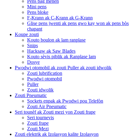
Pens bag menen
Mini pens
Pens bloke
F-Krann ak C-Krann ak G-Krann
Glise pens jwenti ak pens gwo kay won ak pens bòs
chapant
Koupe zouti
Kouto boulon ak lam ranplase
Snips
Hacksaw ak Saw Blades
Kouto sèvis piblik ak Ranplase lam
Dosye
Pwodwi otomobil ak zouti Puller ak zouti idwolik
Zouti lubrification
Pwodwi otomobil
Puller
Zouti idwolik
Zouti Pneumatic
Sockets enpak ak Pwodwi pou Telefòn
Zouti Air Pneumatic
Seri tounèf ak Zouti mezi yon Zouti frape
Seri tournevis
Zouti frape
Zouti Mezi
Zouti elektrik ak Izolasyon kalite Izolasyon