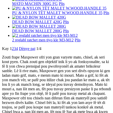
MATO MACHIN 300G FG
Plis
PU & NYLON TÈT MALET W.WOOD.HANDLE 35
Plis
DEAD BOW MALLET 420G
Plis
DEAD BOW MALLET 280G
Plis
2 reglabl ratchet men tiyo kle M3-M12
Plis
Kay
1
2
3
4
Dènye paj
1/4
Zouti frape Maxpower ofri yon gran varyete mato, chisel, ak seri
kout pyen. Chak zouti gen objektif inik li yo ak fonksyonalite, sa ki
fè li yon chwa prensipal pou pwofesyonèl ak amater brikoleur
sanble. Lè li rive mato, Maxpower gen yon seri divès opsyon ki gen
ladan mato grif, mato, e menm mato ki mouri. Mato a grif, ki fèt ak
yon manch vèr, se pafè pou itilize chak jou pandan ke mato a, ak tèt
lou li yo ak manch long, se ideyal pou travay demolisyon. Mato ki
mouri a, nan lòt men an, fèt pou travay presizyon paske li pa rebondi
apre yo fin frape yon objè, fè li pafè pou travay metal ak chapant.
Maxpower ofri tou chisels nan diferan fòm ak materyèl pou satisfè
bezwen divès kalite. Chisel frèt la, ki fèt ak yon lam asye fè tèt di
toujou, se pafè pou koupe nan materyèl tankou konkrè ak metal.
Chisel bwa a, nan lòt men an, fèt pou fè Sur ak mete bwa ak kwen