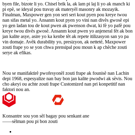
byen file, bizote li yo. Chisel brik la, ak lam pi laj li yo ak manch ki
pi epè, se ideyal pou travay ak materyèl masonry ak mozayik.
Finalman, Maxpower gen yon seri seri kout pyen pou kreye twou
nan sifas metal yo. Ansanm kout pyen yo vini nan divès gwosè epi
yo gen ladan tou de kout pwen ak pwenson dwat, ki fè yo pafè pou
kreye twou divès gwosè. Ansanm kout pwen yo anjeneral fèt ak bon
jan kalite asye, asire yo ka kenbe tèt ak repete itilizasyon san yo pa
vin domaje. Avèk durability yo, presizyon, ak netteté, Maxpower
zouti frape yo se yon chwa prensipal pou moun k ap chèche zouti
serye ak efikas.
Nou se manifaktirè pwofesyonèl zouti frape ak founisè nan Lachin
depi 1968, espesyalize nan bay bon jan kalite pwodwi ak sèvis. Nou
cho akeyi ou achte zouti frape Customized nan pri konpetitif nan
faktori nou an.
Konsantre sou yon sèl bagay pou senkant ane
——sèlman pou pi bon zouti