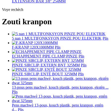
EXTENSION BAR 3/8" 254MM
Voye rechèch
Zouti kranpon
5 nan 1 MULTIFONKSYON PINZE POU ELEKTRIK
Plis
F-KRANP 120X1000MM
Plis
ECHAPPEMENT PIPE CLAMP PINZE
Plis
PINZE SIRCLIP, EXTERN BNT 325MM
Plis
PINZE SIRCLIP, ENTÈ BOUT 325MM
Plis
13-pous pens machwè, kouch plastik, pens kranpon, ekstèn ...
Plis
Pens machwè 13-pous, kouch plastik, pens kranpon, entèn
d...
Plis