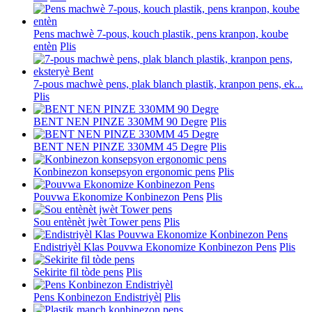
Pens machwè 7-pous, kouch plastik, pens kranpon, koube
entèn
Plis
7-pous machwè pens, plak blanch plastik, kranpon pens, ek...
Plis
BENT NEN PINZE 330MM 90 Degre
Plis
BENT NEN PINZE 330MM 45 Degre
Plis
Konbinezon konsepsyon ergonomic pens
Plis
Pouvwa Ekonomize Konbinezon Pens
Plis
Sou entènèt jwèt Tower pens
Plis
Endistriyèl Klas Pouvwa Ekonomize Konbinezon Pens
Plis
Sekirite fil tòde pens
Plis
Pens Konbinezon Endistriyèl
Plis