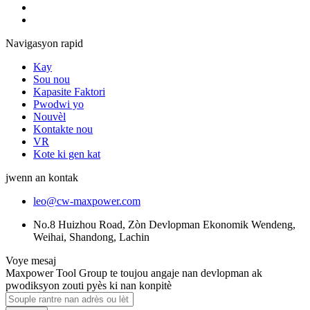
Navigasyon rapid
Kay
Sou nou
Kapasite Faktori
Pwodwi yo
Nouvèl
Kontakte nou
VR
Kote ki gen kat
jwenn an kontak
leo@cw-maxpower.com
No.8 Huizhou Road, Zòn Devlopman Ekonomik Wendeng,
Weihai, Shandong, Lachin
Voye mesaj
Maxpower Tool Group te toujou angaje nan devlopman ak
pwodiksyon zouti pyès ki nan konpitè