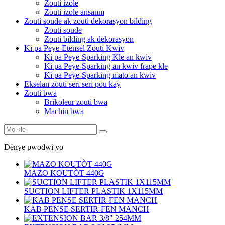
Zouti izole
Zouti izole ansanm
Zouti soude ak zouti dekorasyon bilding
Zouti soude
Zouti bilding ak dekorasyon
Ki pa Peye-Etensèl Zouti Kwiv
Ki pa Peye-Sparking Kle an kwiv
Ki pa Peye-Sparking an kwiv frape kle
Ki pa Peye-Sparking mato an kwiv
Ekselan zouti seri seri pou kay
Zouti bwa
Brikoleur zouti bwa
Machin bwa
Dènye pwodwi yo
MAZO KOUTÒT 440G
SUCTION LIFTER PLASTIK 1X115MM
KAB PENSE SERTIR-FEN MANCH