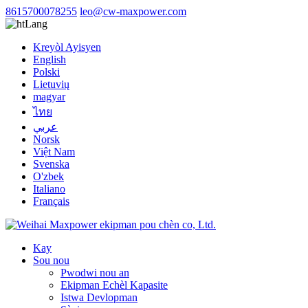
8615700078255
leo@cw-maxpower.com
Lang
Kreyòl Ayisyen
English
Polski
Lietuvių
magyar
ไทย
عربي
Norsk
Việt Nam
Svenska
O'zbek
Italiano
Français
Kay
Sou nou
Pwodwi nou an
Ekipman Echèl Kapasite
Istwa Devlopman