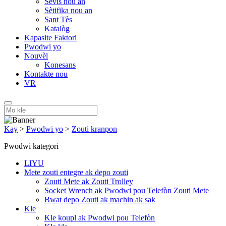
Sèvis nou an
Sètifika nou an
Sant Tès
Katalòg
Kapasite Faktori
Pwodwi yo
Nouvèl
Konesans
Kontakte nou
VR
Kay
>
Pwodwi yo
>
Zouti kranpon
Pwodwi kategori
LIYU
Mete zouti entegre ak depo zouti
Zouti Mete ak Zouti Trolley
Socket Wrench ak Pwodwi pou Telefòn Zouti Mete
Bwat depo Zouti ak machin ak sak
Kle
Kle koupl ak Pwodwi pou Telefòn