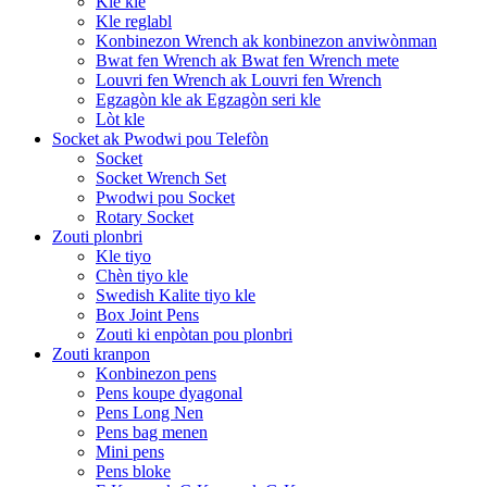
Kle kle
Kle reglabl
Konbinezon Wrench ak konbinezon anviwònman
Bwat fen Wrench ak Bwat fen Wrench mete
Louvri fen Wrench ak Louvri fen Wrench
Egzagòn kle ak Egzagòn seri kle
Lòt kle
Socket ak Pwodwi pou Telefòn
Socket
Socket Wrench Set
Pwodwi pou Socket
Rotary Socket
Zouti plonbri
Kle tiyo
Chèn tiyo kle
Swedish Kalite tiyo kle
Box Joint Pens
Zouti ki enpòtan pou plonbri
Zouti kranpon
Konbinezon pens
Pens koupe dyagonal
Pens Long Nen
Pens bag menen
Mini pens
Pens bloke