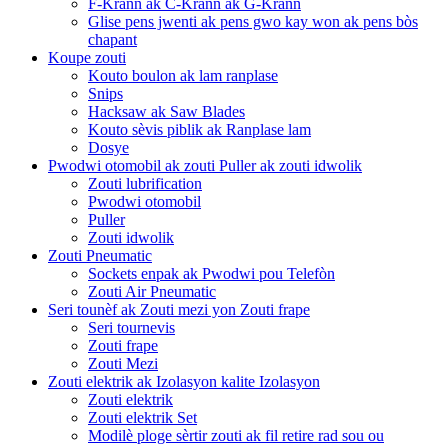
F-Krann ak C-Krann ak G-Krann
Glise pens jwenti ak pens gwo kay won ak pens bòs
chapant
Koupe zouti
Kouto boulon ak lam ranplase
Snips
Hacksaw ak Saw Blades
Kouto sèvis piblik ak Ranplase lam
Dosye
Pwodwi otomobil ak zouti Puller ak zouti idwolik
Zouti lubrification
Pwodwi otomobil
Puller
Zouti idwolik
Zouti Pneumatic
Sockets enpak ak Pwodwi pou Telefòn
Zouti Air Pneumatic
Seri tounèf ak Zouti mezi yon Zouti frape
Seri tournevis
Zouti frape
Zouti Mezi
Zouti elektrik ak Izolasyon kalite Izolasyon
Zouti elektrik
Zouti elektrik Set
Modilè ploge sèrtir zouti ak fil retire rad sou ou