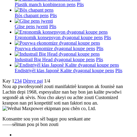
Plastik manch konbinezon pens
Plis
Bòs chapant pens
Plis
Glise pens jwenti
Plis
Ergonomik konsepsyon dyagonal koupe pens
Plis
Pouvwa ekonomize dyagonal koupe pens
Plis
Industrail Big Head dyagonal koupe pens
Plis
Endistriyèl klas Japonè Kalite dyagonal koupe pens
Plis
Kay
1
2
3
4
Dènye paj
1/4
Nou ap pwofesyonèl zouti manifaktirè kranpon ak founisè nan
Lachin depi 1968, espesyalize nan bay bon jan kalite pwodwi
segondè ak sèvis. Nou cho akeyi ou achte zouti Customized
kranpon nan pri konpetitif soti nan faktori nou an.
Konsantre sou yon sèl bagay pou senkant ane
——sèlman pou pi bon zouti