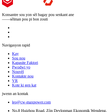
Konsantre sou yon sèl bagay pou senkant ane
——sèlman pou pi bon zouti
Navigasyon rapid
Kay
Sou nou
Kapasite Faktori
Pwodwi yo
Nouvèl
Kontakte nou
VR
Kote ki gen kat
jwenn an kontak
leo@cw-maxpower.com
No.8 Huizhou Road, Zòn Devlopman Ekonomik Wendeng,