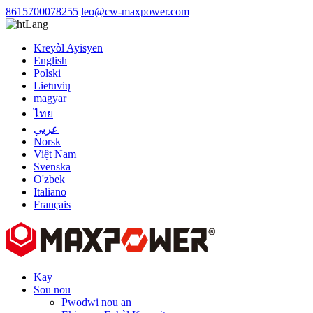
8615700078255
leo@cw-maxpower.com
Lang
Kreyòl Ayisyen
English
Polski
Lietuvių
magyar
ไทย
عربي
Norsk
Việt Nam
Svenska
O'zbek
Italiano
Français
Kay
Sou nou
Pwodwi nou an