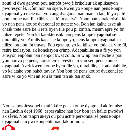
zouti ki dwe genyen pou nenpòt pwojè brikoleur ak aplikasyon
pwofesyonèl. Kòm non an sijere, kwen yo koupe nan pens koupe
dyagonal yo mete nan yon ang dyagonal nan manch lan, fè yo pafè
pou koupe nan fil, câbles, ak lòt materyèl. Youn nan karakteristik kle
yo nan pens koupe dyagonal se netteté yo. Bon jan kalite asye ak
chalè-trete asire ke li rete byen file pou pi lontan, menm apre yo fin
itilize repete. Yon lòt karakteristik nan pens koupe dyagonal se
durability yo. Anplis kapasite koupe yo, pens koupe dyagonal ka
itilize tou pou lòt travay. Pou egzanp, yo ka itilize yo tòde ak vire fil,
retire izolasyon, ak koneksyon crimp. Adaptabilite sa a fè yo yon
adisyon enpòtan nan nenpòt bwat zouti. Si w ap nan mache a pou
yon nouvo pè pens, konsidere envesti nan yon seri pens koupe
dyagonal. Avèk kwen koupe byen file yo, durability, ak adaptabilite,
yo ka atake yon pakèt travay. Yon bon pè pens koupe dyagonal se
asire w ke yo vini an sou la men tan ak tan ankò.
Nou se pwofesyonèl manifaktirè pens koupe dyagonal ak founisè
nan Lachin depi 1968, espesyalize nan bay bon jan kalite pwodwi
ak sèvis. Nou tanpri akeyi ou pou achte personnalisé pens koupe
dyagonal nan pwi konpetitif nan faktori nou.