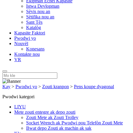
Ekipman Echèl Kapasite
Istwa Devlopman
Sèvis nou an
Sètifika nou an
Sant Tès
Katalòg
Kapasite Faktori
Pwodwi yo
Nouvèl
Konesans
Kontakte nou
VR
Kay
>
Pwodwi yo
>
Zouti kranpon
>
Pens koupe dyagonal
Pwodwi kategori
LIYU
Mete zouti entegre ak depo zouti
Zouti Mete ak Zouti Trolley
Socket Wrench ak Pwodwi pou Telefòn Zouti Mete
Bwat depo Zouti ak machin ak sak