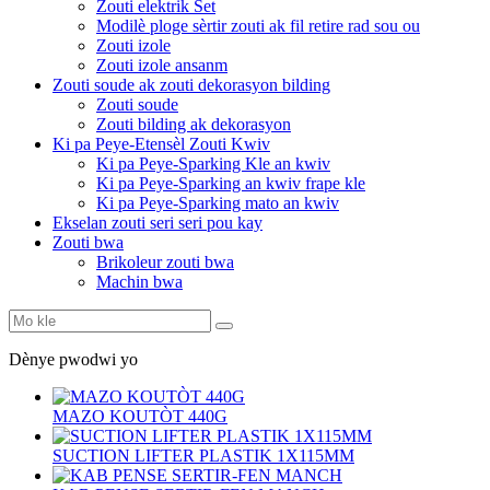
Zouti elektrik Set
Modilè ploge sèrtir zouti ak fil retire rad sou ou
Zouti izole
Zouti izole ansanm
Zouti soude ak zouti dekorasyon bilding
Zouti soude
Zouti bilding ak dekorasyon
Ki pa Peye-Etensèl Zouti Kwiv
Ki pa Peye-Sparking Kle an kwiv
Ki pa Peye-Sparking an kwiv frape kle
Ki pa Peye-Sparking mato an kwiv
Ekselan zouti seri seri pou kay
Zouti bwa
Brikoleur zouti bwa
Machin bwa
Dènye pwodwi yo
MAZO KOUTÒT 440G
SUCTION LIFTER PLASTIK 1X115MM