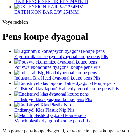
KAB PENSE SERTIR-FEN MANCH
EXTENSION BAR 3/8" 254MM
Voye rechèch
Pens koupe dyagonal
Ergonomik konsepsyon dyagonal koupe pens
Plis
Pouvwa ekonomize dyagonal koupe pens
Plis
Industrail Big Head dyagonal koupe pens
Plis
Endistriyèl klas Japonè Kalite dyagonal koupe pens
Plis
Endistriyèl klas dyagonal koupe pens
Plis
Endistriyèl Klas Plastik Nip
Plis
Manch plastik dyagonal koupe pens
Plis
Maxpower pens koupe dyagonal, ke yo rele tou pens koupe, se yon