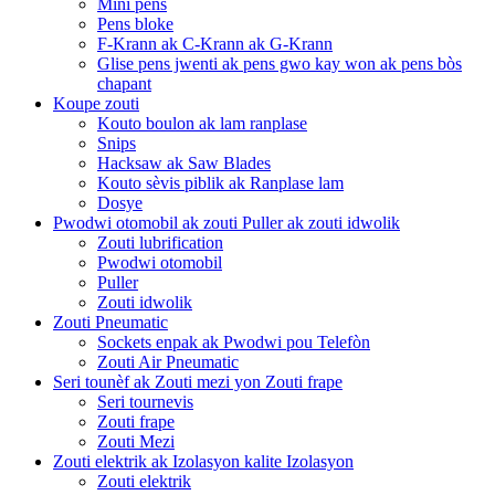
Mini pens
Pens bloke
F-Krann ak C-Krann ak G-Krann
Glise pens jwenti ak pens gwo kay won ak pens bòs
chapant
Koupe zouti
Kouto boulon ak lam ranplase
Snips
Hacksaw ak Saw Blades
Kouto sèvis piblik ak Ranplase lam
Dosye
Pwodwi otomobil ak zouti Puller ak zouti idwolik
Zouti lubrification
Pwodwi otomobil
Puller
Zouti idwolik
Zouti Pneumatic
Sockets enpak ak Pwodwi pou Telefòn
Zouti Air Pneumatic
Seri tounèf ak Zouti mezi yon Zouti frape
Seri tournevis
Zouti frape
Zouti Mezi
Zouti elektrik ak Izolasyon kalite Izolasyon
Zouti elektrik