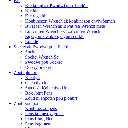
Kle
Kle koupl ak Pwodwi pou Telefòn
Kle kle
Kle reglabl
Konbinezon Wrench ak konbinezon anviwònman
Bwat fen Wrench ak Bwat fen Wrench mete
Louvri fen Wrench ak Louvri fen Wrench
Egzagòn kle ak Egzagòn seri kle
Lòt kle
Socket ak Pwodwi pou Telefòn
Socket
Socket Wrench Set
Pwodwi pou Socket
Rotary Socket
Zouti plonbri
Kle tiyo
Chèn tiyo kle
Swedish Kalite tiyo kle
Box Joint Pens
Zouti ki enpòtan pou plonbri
Zouti kranpon
Konbinezon pens
Pens koupe dyagonal
Pens Long Nen
Pens bag menen