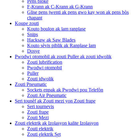
Pens bloke
F-Krann ak C-Krann ak G-Krann
Glise pens jwenti ak pens gwo kay won ak pens bòs
chapant
Koupe zouti
Kouto boulon ak lam ranplase
Snips
Hacksaw ak Saw Blades
Kouto sèvis piblik ak Ranplase lam
Dosye
Pwodwi otomobil ak zouti Puller ak zouti idwolik
Zouti lubrification
Pwodwi otomobil
Puller
Zouti idwolik
Zouti Pneumatic
Sockets enpak ak Pwodwi pou Telefòn
Zouti Air Pneumatic
Seri tounèf ak Zouti mezi yon Zouti frape
Seri tournevis
Zouti frape
Zouti Mezi
Zouti elektrik ak Izolasyon kalite Izolasyon
Zouti elektrik
Zouti elektrik Set