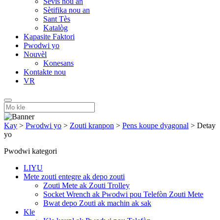
Sèvis nou an
Sètifika nou an
Sant Tès
Katalòg
Kapasite Faktori
Pwodwi yo
Nouvèl
Konesans
Kontakte nou
VR
Kay
>
Pwodwi yo
>
Zouti kranpon
>
Pens koupe dyagonal
>
Detay
yo
Pwodwi kategori
LIYU
Mete zouti entegre ak depo zouti
Zouti Mete ak Zouti Trolley
Socket Wrench ak Pwodwi pou Telefòn Zouti Mete
Bwat depo Zouti ak machin ak sak
Kle