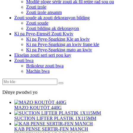
Modilè ploge sèrtir zouti ak fil retire rad sou ou
Zouti izole
Zouti izole ansanm
Zouti soude ak zouti dekorasyon bilding
Zouti soude
Zouti bilding ak dekorasyon
Ki pa Peye-Etensèl Zouti Kwiv
Ki pa Peye-Sparking Kle an kwiv
Ki pa Peye-Sparking an kwiv frape kle
Ki pa Peye-Sparking mato an kwiv
Ekselan zouti seri seri pou kay
Zouti bwa
Brikoleur zouti bwa
Machin bwa
Dènye pwodwi yo
MAZO KOUTÒT 440G
SUCTION LIFTER PLASTIK 1X115MM
KAB PENSE SERTIR-FEN MANCH