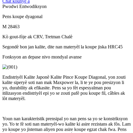
Chat kounye a
Pwodwi Entwodiksyon
Pens koupe dyagonal
M 28463
Kò gout-fòje ak CRV, Tretman Chalè
Segondè bon jan kalite, dite nan materyèl la koupe jiska HRC45
Fonksyon an depase nivo mondyal avanse
Endistriyèl Kalite Japonè Kalite Pince Koupe Diagonal, yon zouti
kalite siperyè soti nan mak Maxpower la, li te ye pou presizyon li
yo, durability ak efikasite. Pens sa yo fèt espesyalman pou
itilizasyon endistriyèl epi yo se zouti pafè pou koupe fil, câbles ak
lòt materyèl.
Youn nan karakteristik prensipal yo nan pens sa yo se konstriksyon
yo. Yo te fè soti nan materyèl-wo kalite ki asire rezistans ak fòs. Lam
yo koupe yo jisteman aliyen pou asire koupe egzat chak fwa. Pens