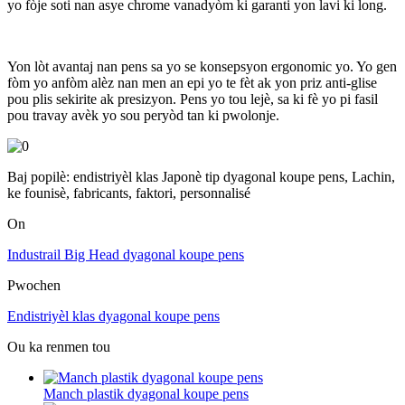
yo fòje soti nan asye chrome vanadyòm ki garanti yon lavi ki long.
Yon lòt avantaj nan pens sa yo se konsepsyon ergonomic yo. Yo gen
fòm yo anfòm alèz nan men an epi yo te fèt ak yon priz anti-glise
pou plis sekirite ak presizyon. Pens yo tou lejè, sa ki fè yo pi fasil
pou travay avèk yo sou peryòd tan ki pwolonje.
Baj popilè: endistriyèl klas Japonè tip dyagonal koupe pens, Lachin,
ke founisè, fabricants, faktori, personnalisé
On
Industrail Big Head dyagonal koupe pens
Pwochen
Endistriyèl klas dyagonal koupe pens
Ou ka renmen tou
Manch plastik dyagonal koupe pens