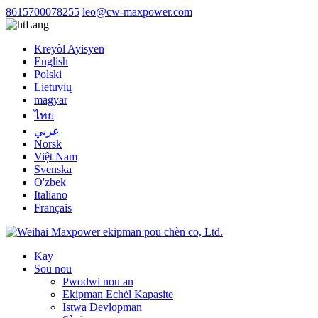
8615700078255
leo@cw-maxpower.com
Lang
Kreyòl Ayisyen
English
Polski
Lietuvių
magyar
ไทย
عربي
Norsk
Việt Nam
Svenska
O'zbek
Italiano
Français
Kay
Sou nou
Pwodwi nou an
Ekipman Echèl Kapasite
Istwa Devlopman