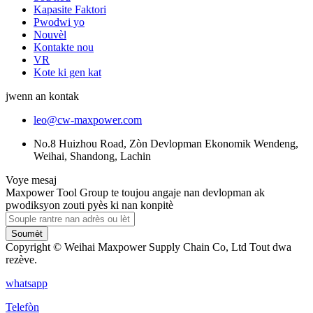
Kapasite Faktori
Pwodwi yo
Nouvèl
Kontakte nou
VR
Kote ki gen kat
jwenn an kontak
leo@cw-maxpower.com
No.8 Huizhou Road, Zòn Devlopman Ekonomik Wendeng,
Weihai, Shandong, Lachin
Voye mesaj
Maxpower Tool Group te toujou angaje nan devlopman ak
pwodiksyon zouti pyès ki nan konpitè
Soumèt
Copyright © Weihai Maxpower Supply Chain Co, Ltd Tout dwa
rezève.
whatsapp
Telefòn