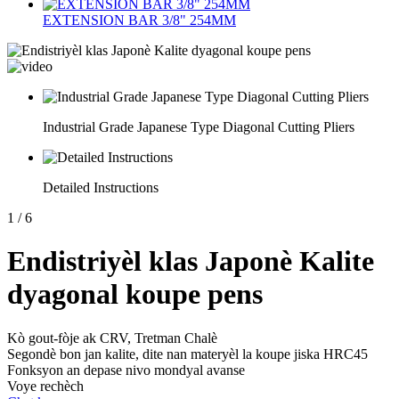
EXTENSION BAR 3/8" 254MM
Industrial Grade Japanese Type Diagonal Cutting Pliers
Detailed Instructions
1
/
6
Endistriyèl klas Japonè Kalite
dyagonal koupe pens
Kò gout-fòje ak CRV, Tretman Chalè
Segondè bon jan kalite, dite nan materyèl la koupe jiska HRC45
Fonksyon an depase nivo mondyal avanse
Voye rechèch