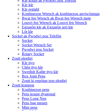
Kle koupl ak Pwodwi pou Telefòn
Kle kle
Kle reglabl
Konbinezon Wrench ak konbinezon anviwònman
Bwat fen Wrench ak Bwat fen Wrench mete
Louvri fen Wrench ak Louvri fen Wrench
Egzagòn kle ak Egzagòn seri kle
Lòt kle
Socket ak Pwodwi pou Telefòn
Socket
Socket Wrench Set
Pwodwi pou Socket
Rotary Socket
Zouti plonbri
Kle tiyo
Chèn tiyo kle
Swedish Kalite tiyo kle
Box Joint Pens
Zouti ki enpòtan pou plonbri
Zouti kranpon
Konbinezon pens
Pens koupe dyagonal
Pens Long Nen
Pens bag menen
Mini pens