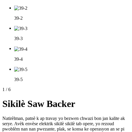
39-2
39-3
39-4
39-5
1
/
6
Sikilè Saw Backer
Natirèlman, patnè k ap travay yo bezwen chwazi bon jan kalite ak
serye. Avèk envèse elektrik sikilè sikilè tab opere, yo rezoud
pwoblèm nan nan pwezante, plak, se konsa ke operasyon an se pi