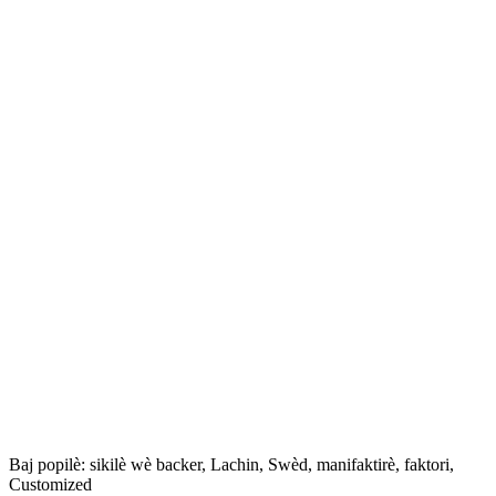
Baj popilè: sikilè wè backer, Lachin, Swèd, manifaktirè, faktori,
Customized