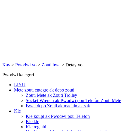
Kay
>
Pwodwi yo
>
Zouti bwa
>
Detay yo
Pwodwi kategori
LIYU
Mete zouti entegre ak depo zouti
Zouti Mete ak Zouti Trolley
Socket Wrench ak Pwodwi pou Telefòn Zouti Mete
Bwat depo Zouti ak machin ak sak
Kle
Kle koupl ak Pwodwi pou Telefòn
Kle kle
Kle reglabl