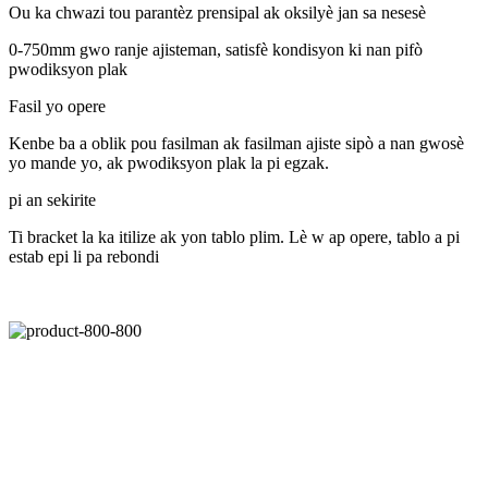
Ou ka chwazi tou parantèz prensipal ak oksilyè jan sa nesesè
0-750mm gwo ranje ajisteman, satisfè kondisyon ki nan pifò
pwodiksyon plak
Fasil yo opere
Kenbe ba a oblik pou fasilman ak fasilman ajiste sipò a nan gwosè
yo mande yo, ak pwodiksyon plak la pi egzak.
pi an sekirite
Ti bracket la ka itilize ak yon tablo plim. Lè w ap opere, tablo a pi
estab epi li pa rebondi