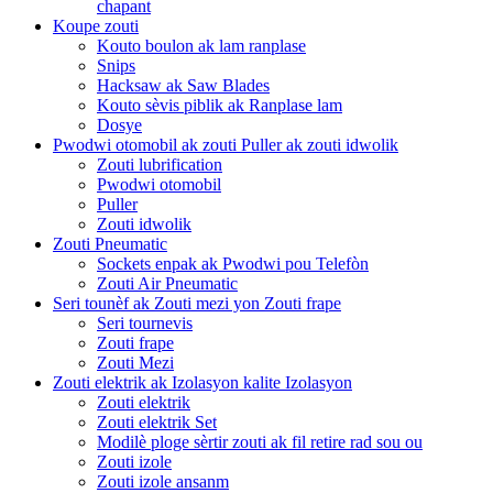
chapant
Koupe zouti
Kouto boulon ak lam ranplase
Snips
Hacksaw ak Saw Blades
Kouto sèvis piblik ak Ranplase lam
Dosye
Pwodwi otomobil ak zouti Puller ak zouti idwolik
Zouti lubrification
Pwodwi otomobil
Puller
Zouti idwolik
Zouti Pneumatic
Sockets enpak ak Pwodwi pou Telefòn
Zouti Air Pneumatic
Seri tounèf ak Zouti mezi yon Zouti frape
Seri tournevis
Zouti frape
Zouti Mezi
Zouti elektrik ak Izolasyon kalite Izolasyon
Zouti elektrik
Zouti elektrik Set
Modilè ploge sèrtir zouti ak fil retire rad sou ou
Zouti izole
Zouti izole ansanm