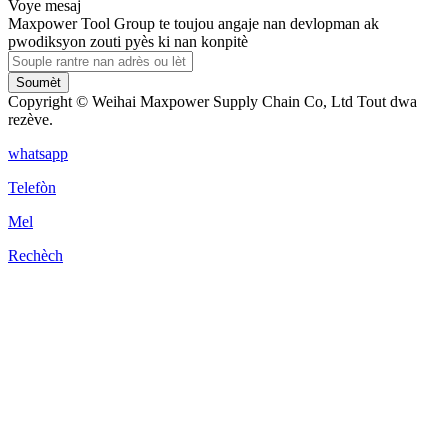
Voye mesaj
Maxpower Tool Group te toujou angaje nan devlopman ak
pwodiksyon zouti pyès ki nan konpitè
Soumèt
Copyright © Weihai Maxpower Supply Chain Co, Ltd Tout dwa
rezève.
whatsapp
Telefòn
Mel
Rechèch