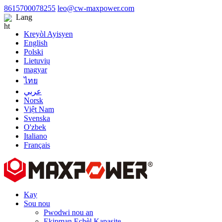
8615700078255
leo@cw-maxpower.com
Lang
Kreyòl Ayisyen
English
Polski
Lietuvių
magyar
ไทย
عربي
Norsk
Việt Nam
Svenska
O'zbek
Italiano
Français
Kay
Sou nou
Pwodwi nou an
Ekipman Echèl Kapasite