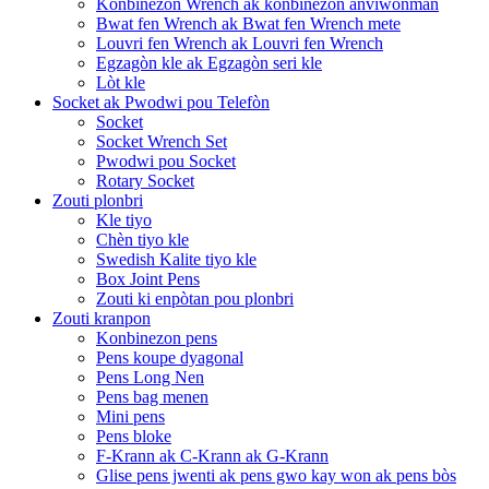
Konbinezon Wrench ak konbinezon anviwònman
Bwat fen Wrench ak Bwat fen Wrench mete
Louvri fen Wrench ak Louvri fen Wrench
Egzagòn kle ak Egzagòn seri kle
Lòt kle
Socket ak Pwodwi pou Telefòn
Socket
Socket Wrench Set
Pwodwi pou Socket
Rotary Socket
Zouti plonbri
Kle tiyo
Chèn tiyo kle
Swedish Kalite tiyo kle
Box Joint Pens
Zouti ki enpòtan pou plonbri
Zouti kranpon
Konbinezon pens
Pens koupe dyagonal
Pens Long Nen
Pens bag menen
Mini pens
Pens bloke
F-Krann ak C-Krann ak G-Krann
Glise pens jwenti ak pens gwo kay won ak pens bòs