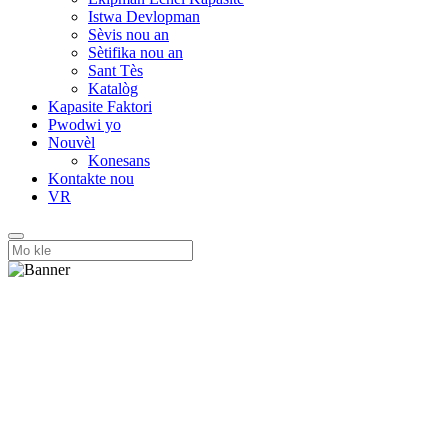
Istwa Devlopman
Sèvis nou an
Sètifika nou an
Sant Tès
Katalòg
Kapasite Faktori
Pwodwi yo
Nouvèl
Konesans
Kontakte nou
VR