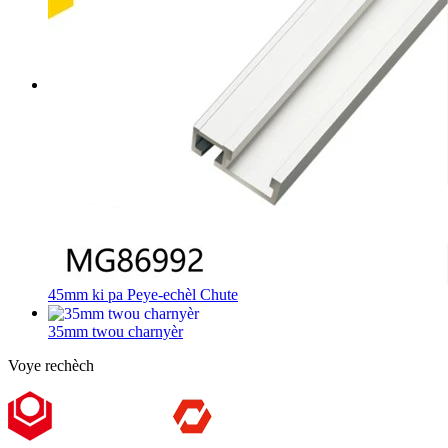
45mm ki pa Peye-echèl Chute
35mm twou charnyèr
Voye rechèch