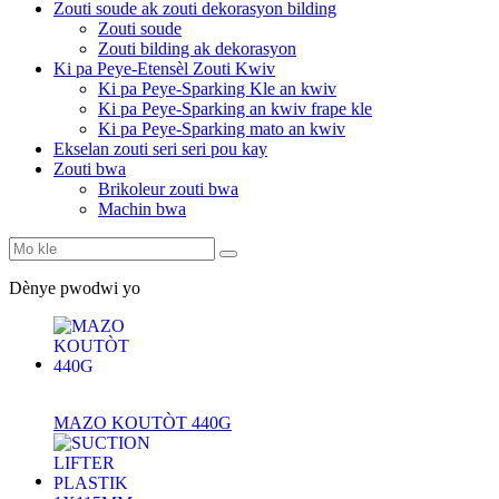
Zouti soude ak zouti dekorasyon bilding
Zouti soude
Zouti bilding ak dekorasyon
Ki pa Peye-Etensèl Zouti Kwiv
Ki pa Peye-Sparking Kle an kwiv
Ki pa Peye-Sparking an kwiv frape kle
Ki pa Peye-Sparking mato an kwiv
Ekselan zouti seri seri pou kay
Zouti bwa
Brikoleur zouti bwa
Machin bwa
Dènye pwodwi yo
MAZO KOUTÒT 440G