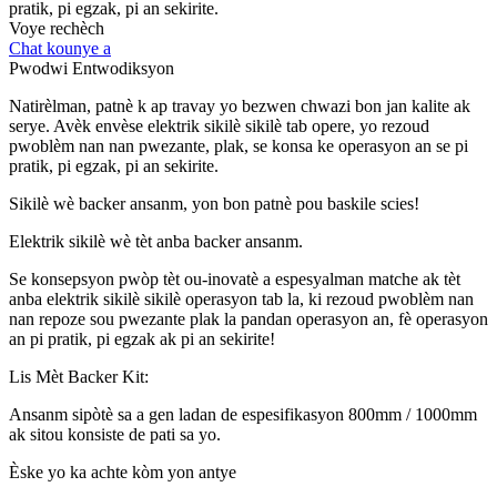
pratik, pi egzak, pi an sekirite.
Voye rechèch
Chat kounye a
Pwodwi Entwodiksyon
Natirèlman, patnè k ap travay yo bezwen chwazi bon jan kalite ak
serye. Avèk envèse elektrik sikilè sikilè tab opere, yo rezoud
pwoblèm nan nan pwezante, plak, se konsa ke operasyon an se pi
pratik, pi egzak, pi an sekirite.
Sikilè wè backer ansanm, yon bon patnè pou baskile scies!
Elektrik sikilè wè tèt anba backer ansanm.
Se konsepsyon pwòp tèt ou-inovatè a espesyalman matche ak tèt
anba elektrik sikilè sikilè operasyon tab la, ki rezoud pwoblèm nan
nan repoze sou pwezante plak la pandan operasyon an, fè operasyon
an pi pratik, pi egzak ak pi an sekirite!
Lis Mèt Backer Kit:
Ansanm sipòtè sa a gen ladan de espesifikasyon 800mm / 1000mm
ak sitou konsiste de pati sa yo.
Èske yo ka achte kòm yon antye