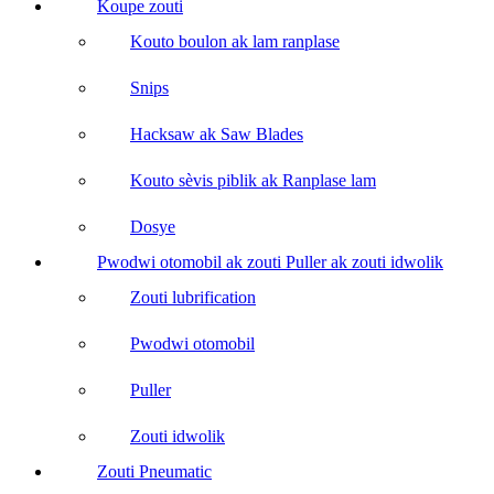
Koupe zouti
Kouto boulon ak lam ranplase
Snips
Hacksaw ak Saw Blades
Kouto sèvis piblik ak Ranplase lam
Dosye
Pwodwi otomobil ak zouti Puller ak zouti idwolik
Zouti lubrification
Pwodwi otomobil
Puller
Zouti idwolik
Zouti Pneumatic