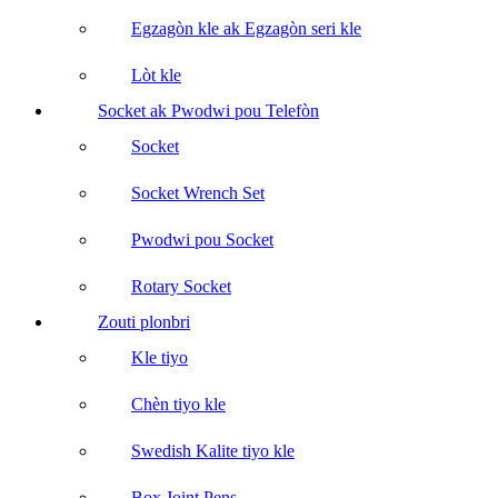
Egzagòn kle ak Egzagòn seri kle
Lòt kle
Socket ak Pwodwi pou Telefòn
Socket
Socket Wrench Set
Pwodwi pou Socket
Rotary Socket
Zouti plonbri
Kle tiyo
Chèn tiyo kle
Swedish Kalite tiyo kle
Box Joint Pens