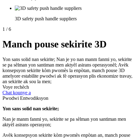
3D safety push handle suppliers
1
/
6
Manch pouse sekirite 3D
Yon sans solid nan sekirite; Nan je yo nan manm fanmi yo, sekirite
se pa sèlman yon santiman men aktyèl asirans operasyonèl; Avèk
konsepsyon sekirite kòm pwomès la enpòtan, manch pouse 3D
amelyore estabilite pwodwi ak fè operasyon plis ekonomize travay,
an sekirite ak sou la men;
Voye rechèch
Chat kounye a
Pwodwi Entwodiksyon
Yon sans solid nan sekirite;
Nan je manm fanmi yo, sekirite se pa sèlman yon santiman men
aktyèl asirans operasyon;
Avèk konsepsyon sekirite kòm pwomès enpòtan an, manch pouse