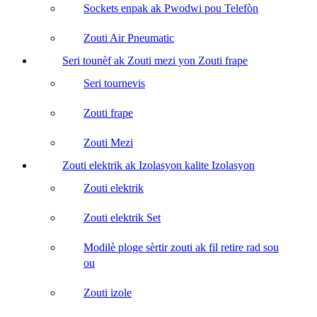
Sockets enpak ak Pwodwi pou Telefòn
Zouti Air Pneumatic
Seri tounèf ak Zouti mezi yon Zouti frape
Seri tournevis
Zouti frape
Zouti Mezi
Zouti elektrik ak Izolasyon kalite Izolasyon
Zouti elektrik
Zouti elektrik Set
Modilè ploge sèrtir zouti ak fil retire rad sou
ou
Zouti izole