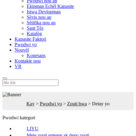
Pwodwi nou an
Ekipman Echèl Kapasite
Istwa Devlopman
Sèvis nou an
Sètifika nou an
Sant Tès
Katalòg
Kapasite Faktori
Pwodwi yo
Nouvèl
Konesans
Kontakte nou
VR
Kay
>
Pwodwi yo
>
Zouti bwa
>
Detay yo
Pwodwi kategori
LIYU
Mete zouti entegre ak depo zouti