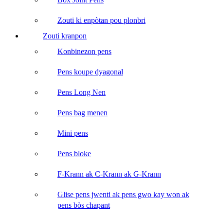
Zouti ki enpòtan pou plonbri
Zouti kranpon
Konbinezon pens
Pens koupe dyagonal
Pens Long Nen
Pens bag menen
Mini pens
Pens bloke
F-Krann ak C-Krann ak G-Krann
Glise pens jwenti ak pens gwo kay won ak
pens bòs chapant