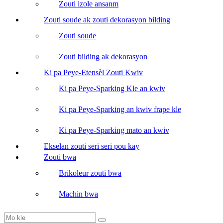
Zouti izole ansanm
Zouti soude ak zouti dekorasyon bilding
Zouti soude
Zouti bilding ak dekorasyon
Ki pa Peye-Etensèl Zouti Kwiv
Ki pa Peye-Sparking Kle an kwiv
Ki pa Peye-Sparking an kwiv frape kle
Ki pa Peye-Sparking mato an kwiv
Ekselan zouti seri seri pou kay
Zouti bwa
Brikoleur zouti bwa
Machin bwa