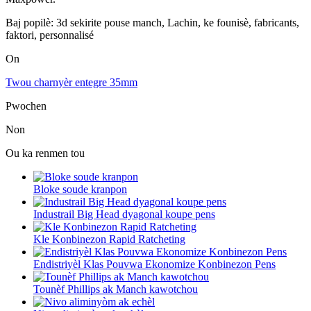
Baj popilè: 3d sekirite pouse manch, Lachin, ke founisè, fabricants,
faktori, personnalisé
On
Twou charnyèr entegre 35mm
Pwochen
Non
Ou ka renmen tou
Bloke soude kranpon
Industrail Big Head dyagonal koupe pens
Kle Konbinezon Rapid Ratcheting
Endistriyèl Klas Pouvwa Ekonomize Konbinezon Pens
Tounèf Phillips ak Manch kawotchou