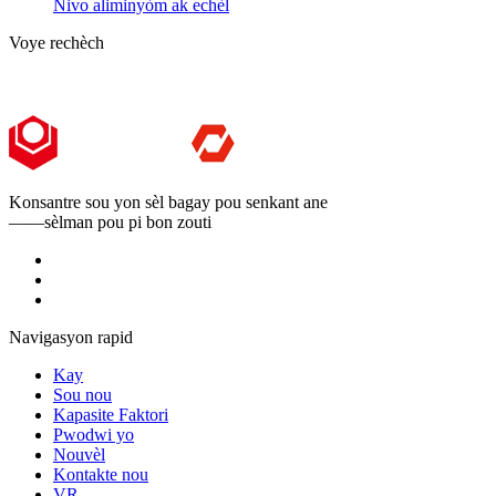
Nivo aliminyòm ak echèl
Voye rechèch
Konsantre sou yon sèl bagay pou senkant ane
——sèlman pou pi bon zouti
Navigasyon rapid
Kay
Sou nou
Kapasite Faktori
Pwodwi yo
Nouvèl
Kontakte nou
VR