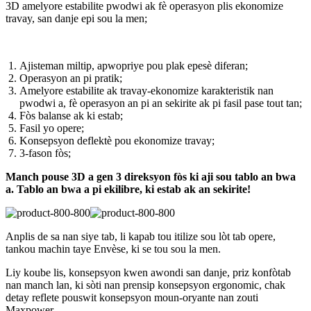
3D amelyore estabilite pwodwi ak fè operasyon plis ekonomize
travay, san danje epi sou la men;
Ajisteman miltip, apwopriye pou plak epesè diferan;
Operasyon an pi pratik;
Amelyore estabilite ak travay-ekonomize karakteristik nan
pwodwi a, fè operasyon an pi an sekirite ak pi fasil pase tout tan;
Fòs balanse ak ki estab;
Fasil yo opere;
Konsepsyon deflektè pou ekonomize travay;
3-fason fòs;
Manch pouse 3D a gen 3 direksyon fòs ki aji sou tablo an bwa
a. Tablo an bwa a pi ekilibre, ki estab ak an sekirite!
Anplis de sa nan siye tab, li kapab tou itilize sou lòt tab opere,
tankou machin taye Envèse, ki se tou sou la men.
Liy koube lis, konsepsyon kwen awondi san danje, priz konfòtab
nan manch lan, ki sòti nan prensip konsepsyon ergonomic, chak
detay reflete pouswit konsepsyon moun-oryante nan zouti
Maxpower.