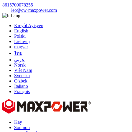
8615700078255
leo@cw-maxpower.com
Lang
Kreyòl Ayisyen
English
Polski
Lietuvių
magyar
ไทย
عربي
Norsk
Việt Nam
Svenska
O'zbek
Italiano
Français
Kay
Sou nou