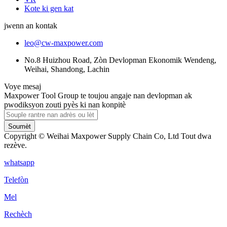
Kote ki gen kat
jwenn an kontak
leo@cw-maxpower.com
No.8 Huizhou Road, Zòn Devlopman Ekonomik Wendeng,
Weihai, Shandong, Lachin
Voye mesaj
Maxpower Tool Group te toujou angaje nan devlopman ak
pwodiksyon zouti pyès ki nan konpitè
Soumèt
Copyright © Weihai Maxpower Supply Chain Co, Ltd Tout dwa
rezève.
whatsapp
Telefòn
Mel
Rechèch