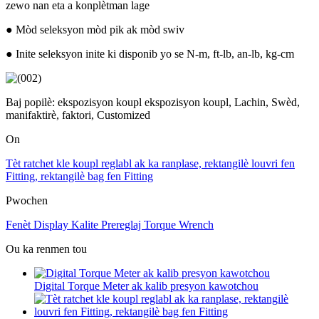
zewo nan eta a konplètman lage
● Mòd seleksyon mòd pik ak mòd swiv
● Inite seleksyon inite ki disponib yo se N-m, ft-lb, an-lb, kg-cm
Baj popilè: ekspozisyon koupl ekspozisyon koupl, Lachin, Swèd,
manifaktirè, faktori, Customized
On
Tèt ratchet kle koupl reglabl ak ka ranplase, rektangilè louvri fen
Fitting, rektangilè bag fen Fitting
Pwochen
Fenèt Display Kalite Prereglaj Torque Wrench
Ou ka renmen tou
Digital Torque Meter ak kalib presyon kawotchou