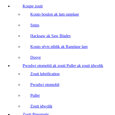
Koupe zouti
Kouto boulon ak lam ranplase
Snips
Hacksaw ak Saw Blades
Kouto sèvis piblik ak Ranplase lam
Dosye
Pwodwi otomobil ak zouti Puller ak zouti idwolik
Zouti lubrification
Pwodwi otomobil
Puller
Zouti idwolik
Zouti Pneumatic