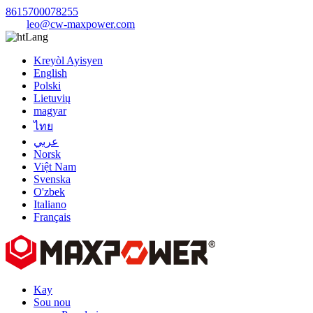
8615700078255
leo@cw-maxpower.com
Lang
Kreyòl Ayisyen
English
Polski
Lietuvių
magyar
ไทย
عربي
Norsk
Việt Nam
Svenska
O'zbek
Italiano
Français
Kay
Sou nou