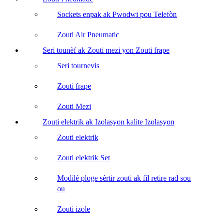
Sockets enpak ak Pwodwi pou Telefòn
Zouti Air Pneumatic
Seri tounèf ak Zouti mezi yon Zouti frape
Seri tournevis
Zouti frape
Zouti Mezi
Zouti elektrik ak Izolasyon kalite Izolasyon
Zouti elektrik
Zouti elektrik Set
Modilè ploge sèrtir zouti ak fil retire rad sou
ou
Zouti izole