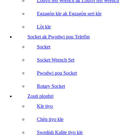
Louvri fen Wrench ak Louvri fen Wrench
Egzagòn kle ak Egzagòn seri kle
Lòt kle
Socket ak Pwodwi pou Telefòn
Socket
Socket Wrench Set
Pwodwi pou Socket
Rotary Socket
Zouti plonbri
Kle tiyo
Chèn tiyo kle
Swedish Kalite tiyo kle