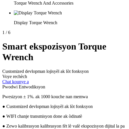
Torque Wrench And Accessories
Display Torque Wrench
1
/
6
Smart ekspozisyon Torque
Wrench
Customized devlopman lojisyèl ak lòt fonksyon
Voye rechèch
Chat kounye a
Pwodwi Entwodiksyon
Pwesizyon ± 1%. ak 1000 kouche nan memwa
● Customized devlopman lojisyèl ak lòt fonksyon
● WIFI chanje transmisyon done ak òdinatè
● Zewo kalibrasyon kalibrasyon fèt lè valè ekspozisyon dijital la pa