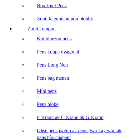
Box Joint Pens
Zouti ki enpòtan pou plonbri
Zouti kranpon
Konbinezon pens
Pens koupe dyagonal
Pens Long Nen
Pens bag menen
Mini pens
Pens bloke
F-Krann ak C-Krann ak G-Krann
Glise pens jwenti ak pens gwo kay won ak
pens bòs chapant