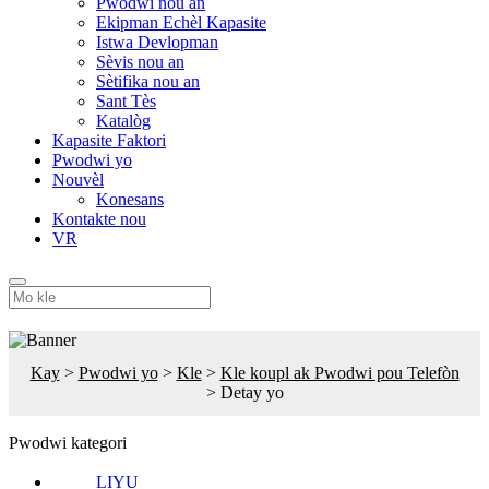
Pwodwi nou an
Ekipman Echèl Kapasite
Istwa Devlopman
Sèvis nou an
Sètifika nou an
Sant Tès
Katalòg
Kapasite Faktori
Pwodwi yo
Nouvèl
Konesans
Kontakte nou
VR
Kay
>
Pwodwi yo
>
Kle
>
Kle koupl ak Pwodwi pou Telefòn
>
Detay yo
Pwodwi kategori
LIYU