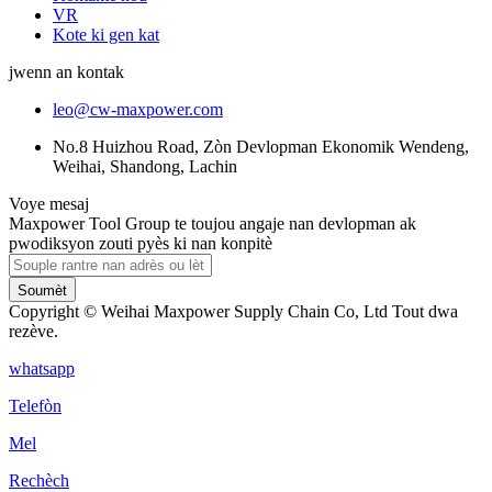
VR
Kote ki gen kat
jwenn an kontak
leo@cw-maxpower.com
No.8 Huizhou Road, Zòn Devlopman Ekonomik Wendeng,
Weihai, Shandong, Lachin
Voye mesaj
Maxpower Tool Group te toujou angaje nan devlopman ak
pwodiksyon zouti pyès ki nan konpitè
Soumèt
Copyright © Weihai Maxpower Supply Chain Co, Ltd Tout dwa
rezève.
whatsapp
Telefòn
Mel
Rechèch