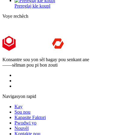
Prereglaj kle koupl
Voye rechèch
Konsantre sou yon sèl bagay pou senkant ane
——sèlman pou pi bon zouti
Navigasyon rapid
Kay
Sou nou
Kapasite Faktori
Pwodwi yo
Nouvèl
Kontakte nou