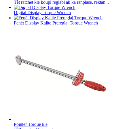
Tèt ratchet kle koupl reglabl ak ka ranplase, rektan...
Digital Display Torque Wrench
Fenèt Display Kalite Prereglaj Torque Wrench
Pointer Torque kle