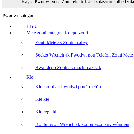
Kay
>
Pwodwi yo
>
Zouti elektrik ak Izolasyon kalite Izol
Pwodwi kategori
LIYU
Mete zouti entegre ak depo zouti
Zouti Mete ak Zouti Trolley
Socket Wrench ak Pwodwi pou Telefòn Zouti Mete
Bwat depo Zouti ak machin ak sak
Kle
Kle koupl ak Pwodwi pou Telefòn
Kle kle
Kle reglabl
Konbinezon Wrench ak konbinezon anviwònman