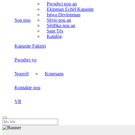
Pwodwi nou an
Ekipman Echèl Kapasite
Istwa Devlopman
Sou nou
Sèvis nou an
Sètifika nou an
Sant Tès
Katalòg
Kapasite Faktori
Pwodwi yo
Nouvèl
Konesans
Kontakte nou
VR