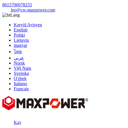
8615700078255
leo@cw-maxpower.com
Lang
Kreyòl Ayisyen
English
Polski
Lietuvių
magyar
ไทย
عربي
Norsk
Việt Nam
Svenska
O'zbek
Italiano
Français
Kay