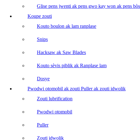
Glise pens jwenti ak pens gwo kay won ak pens bòs
Koupe zouti
Kouto boulon ak lam ranplase
Snips
Hacksaw ak Saw Blades
Kouto sèvis piblik ak Ranplase lam
Dosye
Pwodwi otomobil ak zouti Puller ak zouti idwolik
Zouti lubrification
Pwodwi otomobil
Puller
Zouti idwolik