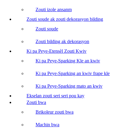
Zouti izole ansanm
Zouti soude ak zouti dekorasyon bilding
Zouti soude
Zouti bilding ak dekorasyon
Ki pa Peye-Etensèl Zouti Kwiv
Ki pa Peye-Sparking Kle an kwiv
Ki pa Peye-Sparking an kwiv frape kle
Ki pa Peye-Sparking mato an kwiv
Ekselan zouti seri seri pou kay
Zouti bwa
Brikoleur zouti bwa
Machin bwa