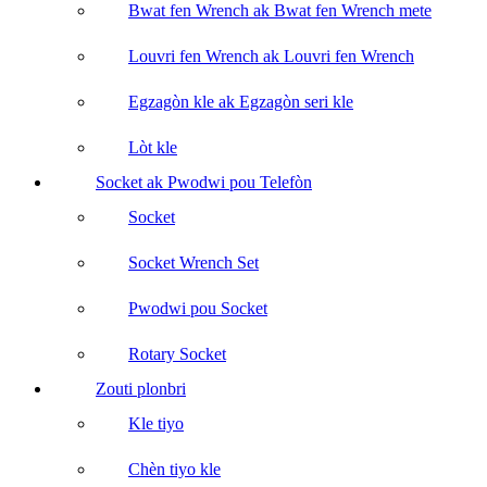
Bwat fen Wrench ak Bwat fen Wrench mete
Louvri fen Wrench ak Louvri fen Wrench
Egzagòn kle ak Egzagòn seri kle
Lòt kle
Socket ak Pwodwi pou Telefòn
Socket
Socket Wrench Set
Pwodwi pou Socket
Rotary Socket
Zouti plonbri
Kle tiyo
Chèn tiyo kle