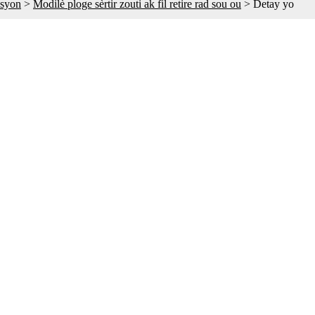
asyon
>
Modilè ploge sèrtir zouti ak fil retire rad sou ou
>
Detay yo